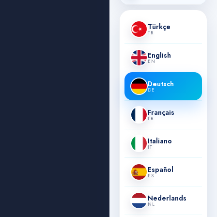
Türkçe
TR
English
EN
Deutsch
DE
Français
FR
Italiano
IT
Español
ES
Nederlands
NL