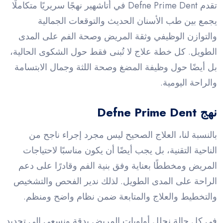
تقدم Defne Prime Dent في أتاشهير نهجًا سريريًا متكاملًا
يجمع بين طب الأسنان الحديث والتوقعات الجمالية
والتوازن الوظيفي وثقة المريض وصحة الفم على المدى
الطويل. كل خطة علاج لا تُبنى فقط حول الشكوى الحالية،
بل أيضًا حول وظيفة المضغ وصحة اللثة وجمال الابتسامة
والراحة اليومية.
نهج Defne Prime Dent
بالنسبة لنا، العلاج الصحيح ليس مجرد إجراء ناجح من
الناحية التقنية، بل يجب أيضًا أن يكون مناسبًا لاحتياجات
المريض ومخططًا بعناية وفق بنية الفم وقادرًا على دعم
الراحة على المدى الطويل. لذلك ندير الفحص والتشخيص
والتخطيط والعلاج والمتابعة ضمن نظام واضح ومنظم.
في كل حالة نحلل أولويات المريض بدقة ونسعى إلى تحديد