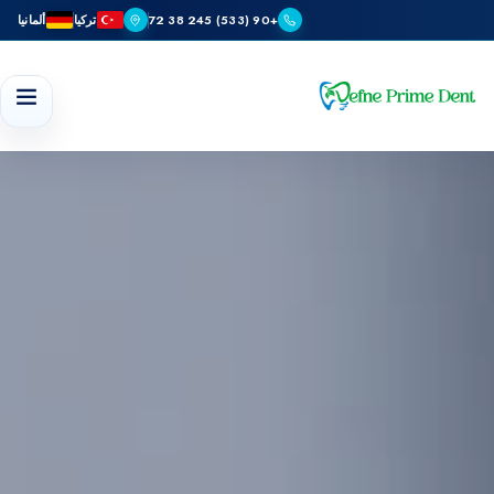
+90 (533) 245 38 72
تركيا
ألمانيا