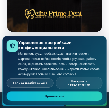
Управление настройками
PROFESSIONAL TRAINING CERTIFICATIONS
конфиденциальности
Клиническое видение,
Мы используем необходимые, аналитические и
маркетинговые файлы cookie, чтобы улучшать работу
усиленное обучением и
сайта, оценивать эффективность и совершенствовать
коммуникацию. Аналитические и маркетинговые cookie
наградами
активируются только с вашего согласия.
Настроить
Только необходимые
предпочтения
В Defne Prime Dent профессиональное
развитие является постоянным подходом к
Принять все
БЕСПЛАТНАЯ КОНСУЛЬТАЦИЯ
WHATSAPP
качеству, который помогает принимать более