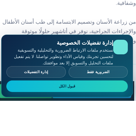
شفافية.
ن زراعة الأسنان وتصميم الابتسامة إلى طب أسنان الأطفال
الإجراءات الجراحية، نوفر في أتاشهير حلولًا موثوقة
مستدامة للعلاج السني.
إدارة تفضيلات الخصوصية
نستخدم ملفات الارتباط الضرورية والتحليلية والتسويقية
فريق طبي بخبرة وخطة علاج مخصصة
لتحسين تجربتك وقياس الأداء وتطوير تواصلنا. لا يتم تفعيل
ملفات التحليل والتسويق إلا بعد موافقتك.
نهج يركز على الراحة والنظافة والجمال الطبيعي
الضرورية فقط
إدارة التفضيلات
قبول الكل
استشارة مجانية
WHATSAPP
تعرف على عيادتنا