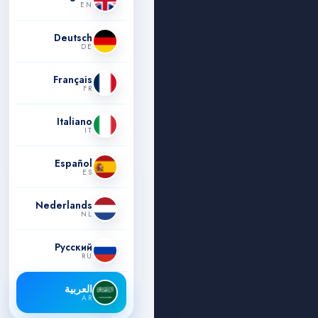
EN
Deutsch
DE
Français
FR
Italiano
IT
Español
ES
Nederlands
NL
Русский
RU
العربية
AR