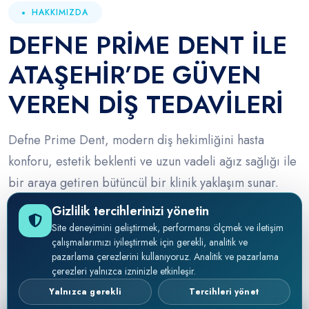
HAKKIMIZDA
DEFNE PRIME DENT ILE
ATAŞEHIR’DE GÜVEN
VEREN DIŞ TEDAVILERI
Defne Prime Dent, modern diş hekimliğini hasta
konforu, estetik beklenti ve uzun vadeli ağız sağlığı ile
bir araya getiren bütüncül bir klinik yaklaşım sunar.
Her hastamız için ihtiyaç, beklenti ve tedavi
Gizlilik tercihlerinizi yönetin
önceliklerini ayrı ayrı değerlendiriyor; muayeneden
Site deneyimini geliştirmek, performansı ölçmek ve iletişim
çalışmalarımızı iyileştirmek için gerekli, analitik ve
planlamaya kadar tüm süreci şeffaf biçimde
pazarlama çerezlerini kullanıyoruz. Analitik ve pazarlama
yönetiyoruz.
çerezleri yalnızca izninizle etkinleşir.
Yalnızca gerekli
Tercihleri yönet